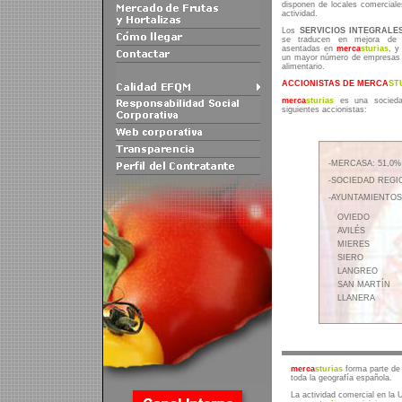
disponen de locales comerciales
actividad.
Los
SERVICIOS INTEGRALE
se traducen en mejora d
asentadas en
merca
sturias
, y
un mayor número de empresas m
alimentario.
ACCIONISTAS DE MERCA
ST
merca
sturias
es una sociedad
siguientes accionistas:
-MERCASA: 51,0%
-SOCIEDAD REGI
-AYUNTAMIENTOS:
OVIEDO
AVILÉS
MIERES
SIERO
LANGREO
SAN MARTÍN
LLANERA
merca
sturias
forma parte de
toda la geografía española.
La actividad comercial en la 