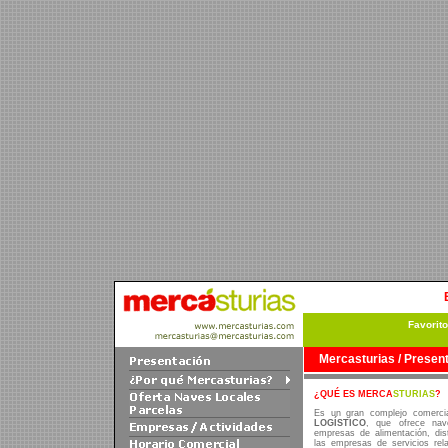
Favorit
Mercasturias / Presen
¿QUÉ ES MERCA
STURIAS
?
Es un gran complejo comerci
LOGÍSTICO
, que ofrece nave
empresas de alimentación, dist
las empresas de servicios rela