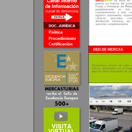
merca
sturias
se inicia en 
puesta en marcha del prim
Frutas y Hortalizas del
Prin
paulatinamente se han 
constantemente a este co
logístico importantes empre
cárnicos, pescados, cong
distribución minorista, e
servicios complementarios.
RED DE MERCAS
Situandonos encima de cada u
mercas distribuidos por el ma
aquí los datos disponibles de ca