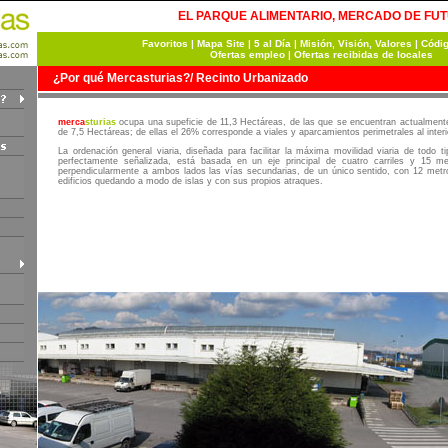
EL PARQUE ALIMENTARIO, MERCADO DE FU
Favoritos
|
Mapa Site
|
5 al Día
|
Misión, Visión, Valores
|
Códi
Ofertas empleo
|
Ofertas recibidas de locales
¿Por qué Mercasturias?/ Recinto Urbanizado
merca
sturias
ocupa una supeficie de 11,3 Hectáreas, de las que se encuentran actualment
de 7,5 Hectáreas; de ellas el 26% corresponde a viales y aparcamientos perimetrales al interio
La ordenación general viaria, diseñada para facilitar la máxima movilidad viaria de todo 
perfectamente señalizada, está basada en un eje principal de cuatro carriles y 15 m
perpendicularmente a ambos lados las vías secundarias, de un único sentido, con 12 met
edificios quedando a modo de islas y con sus propios atraques.