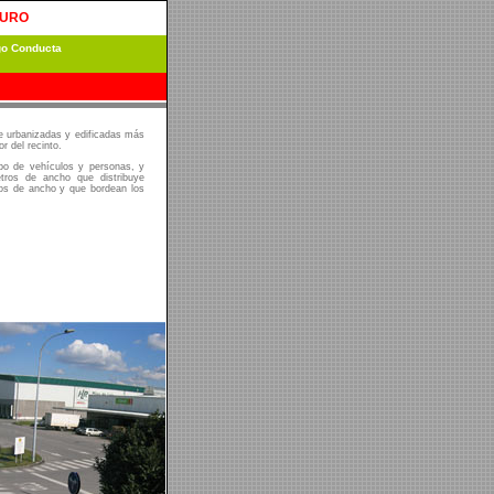
TURO
go Conducta
e urbanizadas y edificadas más
r del recinto.
tipo de vehículos y personas, y
etros de ancho que distribuye
ros de ancho y que bordean los