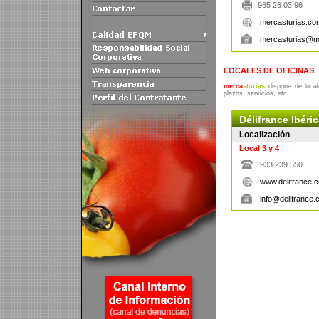
985 26 03 96
mercasturias.co
mercasturias@m
LOCALES DE OFICINAS
merca
sturias
dispone de locale
plazos, servicios, etc...
Délifrance Ibéri
Localización
Local 3 y 4
933 239 550
www.delifrance.
info@delifrance